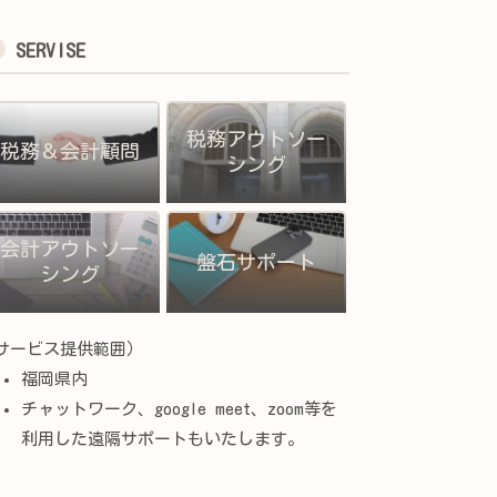
SERVISE
税務アウトソー
税務＆会計顧問
シング
会計アウトソー
盤石サポート
シング
サービス提供範囲）
福岡県内
チャットワーク、google meet、zoom等を
利用した遠隔サポートもいたします。