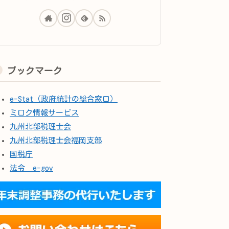
ブックマーク
e-Stat（政府統計の総合窓口）
ミロク情報サービス
九州北部税理士会
九州北部税理士会福岡支部
国税庁
法令 e-gov