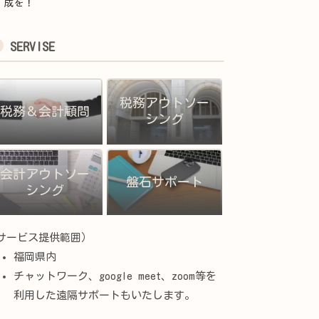
成を！
SERVISE
税務アウトソー
税務＆会計顧問
シング
会計アウトソー
盤石サポート
シング
サービス提供範囲）
福岡県内
チャットワーク、google meet、zoom等を
利用した遠隔サポートもいたします。