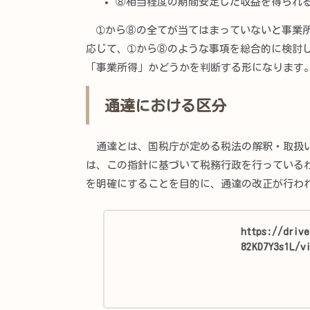
⑧相当程度の期間安定した収益を得られ
➀から⑧の全てが当てはまっていないと事業所
応じて、➀から⑧のような事項を総合的に検討
「事業所得」かどうかを判断する形になります
通達における区分
通達とは、国税庁が定める税法の解釈・取扱い
は、この指針に基づいて税務行政を行っている
を明確にすることを目的に、通達の改正が行わ
https://driv
82KD7Y3s1L/v