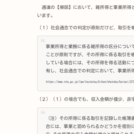
通達の【解説】において、雑所得と事業所得と
います。
（１）社会通念での判定が原則だけど、取引を
事業所得と業務に係る雑所得の区分につい
ことが原則ですが、その所得に係る取引を
している場合には、その所得を得る活動に
有し、社会通念での判定において、事業所
https://www.nta.go.jp/law/tsutatsu/kihon/shotoku/kaisei/221
（２）（１）の場合でも、収入金額が僅少、赤
（注）その所得に係る取引を記録した帳簿
合には、事業と認められるかどうかを個別