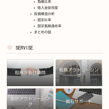
負債比率
借入金依存度
投資構造分析
固定比率
固定長期適合率
まとめの図
SERVISE
税務アウトソーシン
税務＆会計顧問
グ
会計アウトソーシン
盤石サポート
グ