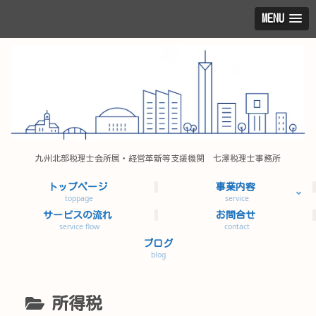
MENU
九州北部税理士会所属・経営革新等支援機関 七澤税理士事務所
トップページ
事業内容
toppage
service
サービスの流れ
お問合せ
service flow
contact
ブログ
blog
所得税