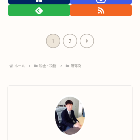
次
1
2
へ
ホーム
税金・税務
所得税